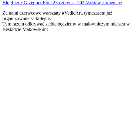
Blog
Przez
Grzegorz Firek
23 czerwca, 2022
Zostaw komentarz
Za nami czerwcowe warsztaty #VedicArt, tymczasem już
organizowane są kolejne.
Tym razem odkrywać siebie będziemy w malowniczym miejscu w
Beskidzie Makowskim!