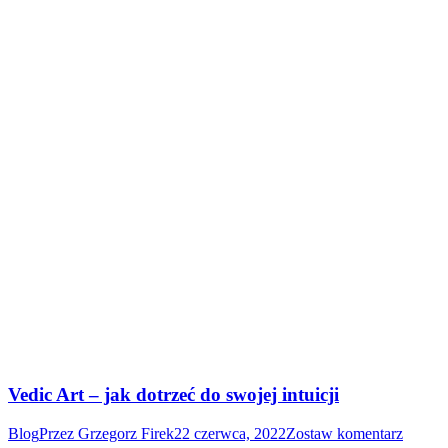
Vedic Art – jak dotrzeć do swojej intuicji
Blog
Przez
Grzegorz Firek
22 czerwca, 2022
Zostaw komentarz