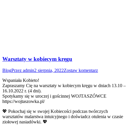
Warsztaty w kobiecym kręgu
Blog
Przez
admin
2 sierpnia, 2022
Zostaw komentarz
Wspaniała Kobieto!
Zapraszamy Cię na warsztaty w kobiecym kręgu w dniach 13.10 –
16.10.2022 r. (4 dni).
Spotykamy się w uroczej i gościnnej WOJTASZÓWCE
https://wojtaszowka.pl/
💖 Pokochaj się w swojej Kobiecości podczas twórczych
warsztatów malarstwa intuicyjnego i doświadcz otulenia w czasie
ziołowej nasiadówki. 💖