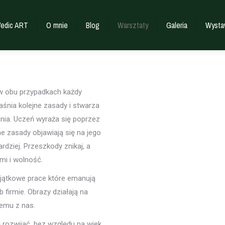
Vedic ART
O mnie
Blog
Warsztaty
Galeria
Wysta
 w obu przypadkach każdy
jaśnia kolejne zasady i stwarza
ania. Uczeń wyraża się poprzez
 zasady objawiają się na jego
rdziej. Przeszkody znikaj, a
mi i wolność.
jątkowe prace które emanują
 firmie. Obrazy działają na
demu z nas.
 rozwijać, bez względu na wiek,