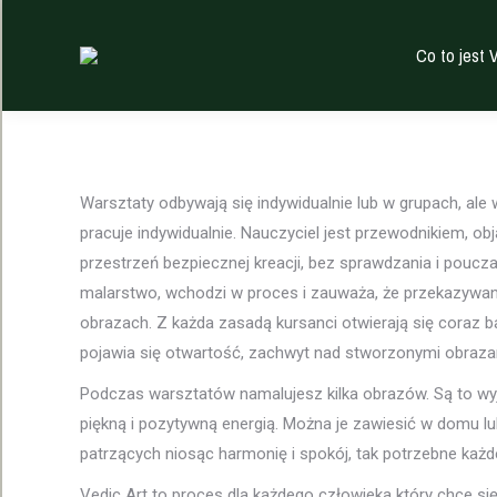
Co to jest 
Warsztaty odbywają się indywidualnie lub w grupach, ale
pracuje indywidualnie. Nauczyciel jest przewodnikiem, ob
przestrzeń bezpiecznej kreacji, bez sprawdzania i poucz
malarstwo, wchodzi w proces i zauważa, że przekazywane
obrazach. Z każda zasadą kursanci otwierają się coraz ba
pojawia się otwartość, zachwyt nad stworzonymi obraza
Podczas warsztatów namalujesz kilka obrazów. Są to wy
piękną i pozytywną energią. Można je zawiesić w domu lub
patrzących niosąc harmonię i spokój, tak potrzebne każ
Vedic Art to proces dla każdego człowieka który chce się