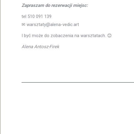
Zapraszam do rezerwacji miejsc:
tel 510 091 139
✉ warsztaty@alena-vedic.art
I być może do zobaczenia na warsztatach. 😊
Alena Antosz-Firek
Polityka prywatności