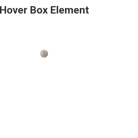
Hover Box Element
 to change this text. Lorem ipsum dolor sit amet, consectetur
t elit tellus, luctus nec ullamcorper mattis, pulvinar dapibus leo.